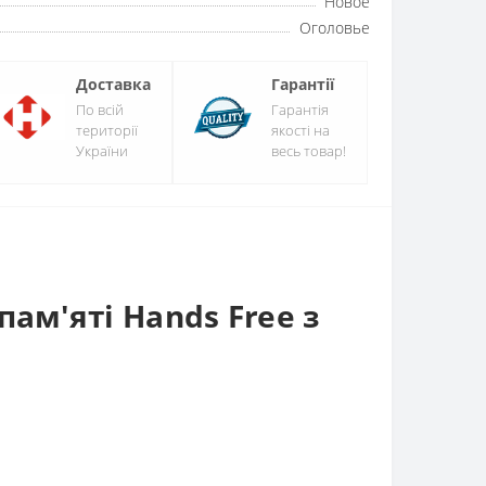
Новое
Оголовье
Доставка
Гарантії
По всій
Гарантія
території
якості на
України
весь товар!
ам'яті Hands Free з