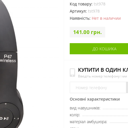
Код товару:
tst978
Артикул:
tst978
Наявність:
Нет в наличии
141.00 грн.
ДО КОШИКА
КУПИТИ В ОДИН К
Введіть номер телефону і м
Основні характеристики
вид навушників:
колір:
матеріал амбушюра: