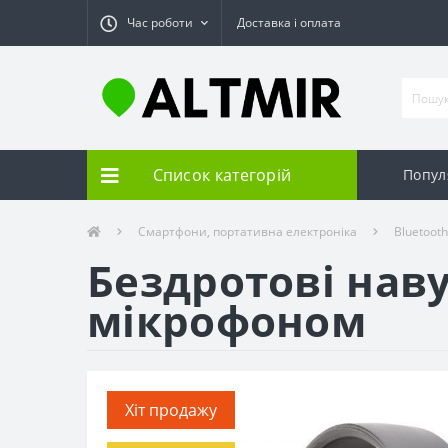
Час роботи
Доставка і оплата
Список категорій
Попул
Смартфони, портативна електроніка
Bluetoot
Бездротові нав
мікрофоном
Хіт продажу