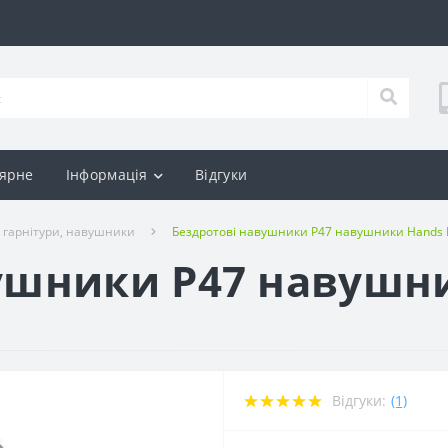
ярне
Інформація
Відгуки
h гарнітури, навушники
Бездротові навушники P47 навушники Hands 
ушники P47 навушни
Відгуки:
(1)