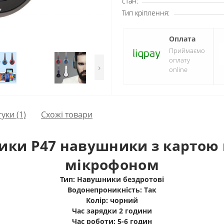
стан:
Тип кріплення:
Оплата
Приймаємо
оплату
›
online
гуки (1)
Схожі товари
ки P47 навушники з картою п
мікрофоном
Тип:
Навушники бездротові
Водонепроникність:
Так
Колір:
чорний
Час зарядки 2
години
Час роботи:
5-6 годин