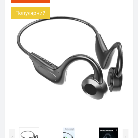
Популярний
‹
›