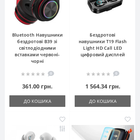
Bluetooth Навушники
Бездротові
бездротові B39 зі
навушники T19 Flash
світлодіодними
Light HD Call LED
вставками червоні-
цифровий дисплей
чорні
0
0
361.00 грн.
1 564.34 грн.
ДО КОШИКА
ДО КОШИКА