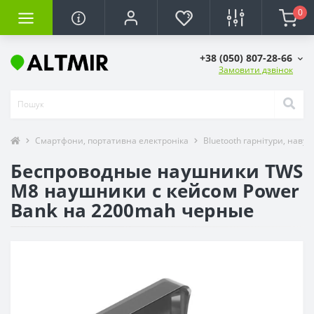
0
+38 (050) 807-28-66
Замовити дзвінок
Смартфони, портативна електроніка
Bluetooth гарнітури, наву
Беспроводные наушники TWS
M8 наушники с кейсом Power
Bank на 2200mah черные