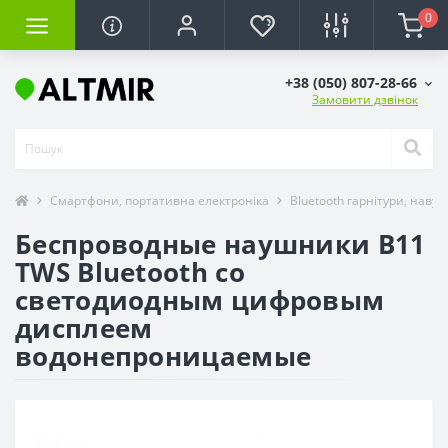
0
+38 (050) 807-28-66
Замовити дзвінок
Смартфони, портативна електроніка
Bluetooth гарнітури, наву
Беспроводные наушники B11
TWS Bluetooth со
светодиодным цифровым
дисплеем
водонепроницаемые