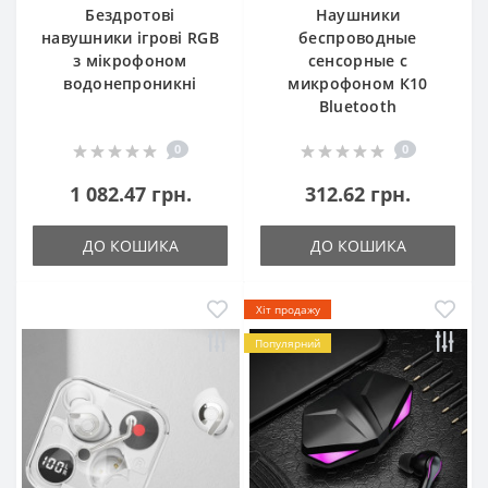
Бездротові
Наушники
навушники ігрові RGB
беспроводные
з мікрофоном
сенсорные с
водонепроникні
микрофоном К10
Bluetooth
0
0
1 082.47 грн.
312.62 грн.
ДО КОШИКА
ДО КОШИКА
Хіт продажу
Популярний