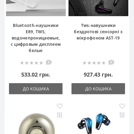
Bluetooth-наушники
Tws-навушники
E89, TWS,
бездротові сенсорні з
водонепроницаемые,
мікрофоном AST-19
с цифровым дисплеем
белые
0
0
533.02 грн.
927.43 грн.
ДО КОШИКА
ДО КОШИКА