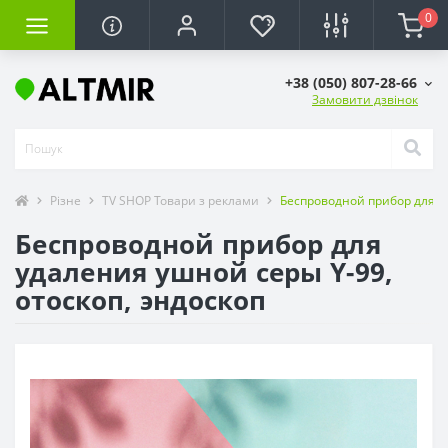
0
+38 (050) 807-28-66
Замовити дзвінок
Різне
TV SHOP Товари з реклами
Беспроводной прибор для уд
Беспроводной прибор для
удаления ушной серы Y-99,
отоскоп, эндоскоп