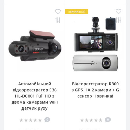
Популярний
Автомобільний
Відеореєстратор R300
відеореєстратор E36
з GPS НА 2 камери + G
HL-DC001 Full HD з
сенсор Новинка!
двома камерами WIFI
датчик руху
0
0