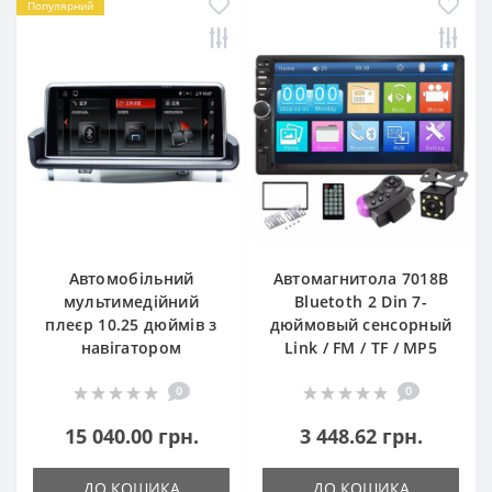
Популярний
Автомобільний
Автомагнитола 7018В
мультимедійний
Bluetoth 2 Din 7-
плеєр 10.25 дюймів з
дюймовый сенсорный
навігатором
Link / FM / TF / MP5
0
0
15 040.00 грн.
3 448.62 грн.
ДО КОШИКА
ДО КОШИКА