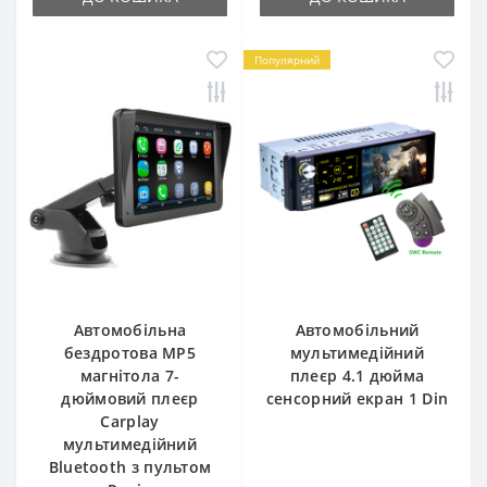
Популярний
Автомобільна
Автомобільний
бездротова MP5
мультимедійний
магнітола 7-
плеєр 4.1 дюйма
дюймовий плеєр
сенсорний екран 1 Din
Carplay
мультимедійний
Bluetooth з пультом