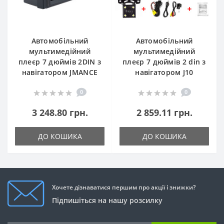
Автомобільний
Автомобільний
мультимедійний
мультимедійний
плеєр 7 дюймів 2DIN з
плеєр 7 дюймів 2 din з
навігатором JMANCE
навігатором J10
0
0
3 248.80 грн.
2 859.11 грн.
ДО КОШИКА
ДО КОШИКА
Хочете дізнаватися першим про акції і знижки?
Підпишіться на нашу розсилку