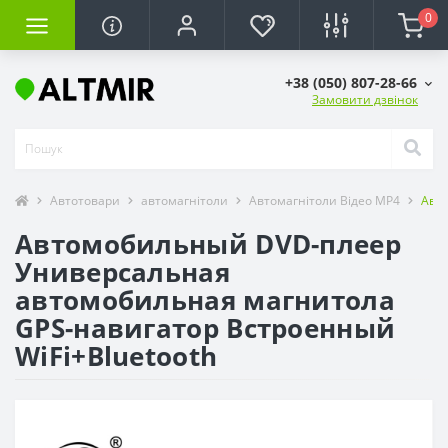
0
+38 (050) 807-28-66
Замовити дзвінок
Автотовари
автомагнітоли
Автомагнітоли Відео MP4
Авто
Автомобильный DVD-плеер
Универсальная
автомобильная магнитола
GPS-навигатор Встроенный
WiFi+Bluetooth