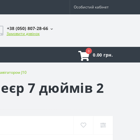
Особистий кабінет
+38 (050) 807-28-66
Замовити дзвінок
0
0.00 грн.
авігатором J10
еєр 7 дюймів 2