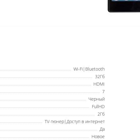
Wi-Fi|Bluetooth
32Гб
HDMI
7
Черный
FullHD
2Гб
TV-тюнер|Доступ в интернет
Да
Новое