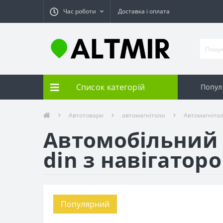
Час роботи
Доставка і оплата
Список категорій
Попул
Автотовари
автомагнітоли
Автомагнітол
Автомобільний 
din з навігаторо
Популярний