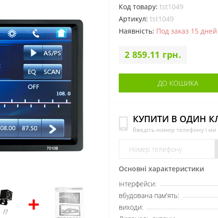
Код товару:
tst1049
Артикул:
tst1049
Наявність:
Под заказ 15 дней
2 859.11 грн.
ДО КОШИКА
КУПИТИ В ОДИН К
Введіть номер телефону і м
Основні характеристики
інтерфейси:
вбудована пам'ять:
виходи: