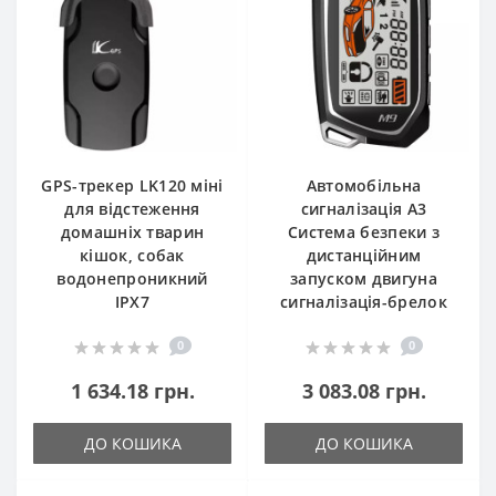
GPS-трекер LK120 міні
Автомобільна
для відстеження
сигналізація A3
домашніх тварин
Система безпеки з
кішок, собак
дистанційним
водонепроникний
запуском двигуна
IPX7
сигналізація-брелок
0
0
1 634.18 грн.
3 083.08 грн.
ДО КОШИКА
ДО КОШИКА