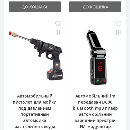
ДО КОШИКА
ДО КОШИКА
Автомобильный
Автомобільний fm
пистолет для мойки
передавач BC06
под давлением
bluetooth mp3 плеєр
портативный
автомобільний
автомойка
зарядний пристрій
распылитель воды
FM-модулятор