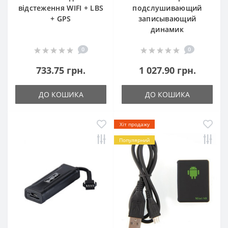
відстеження WIFI + LBS
подслушивающий
+ GPS
записывающий
динамик
0
0
733.75 грн.
1 027.90 грн.
ДО КОШИКА
ДО КОШИКА
Хіт продажу
Популярний