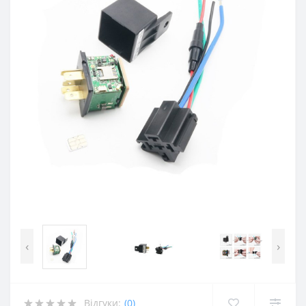
‹
›
Відгуки:
(0)