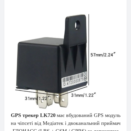
GPS трекер LK720
має вбудований GPS модуль
на чіпсеті від Медіатек і двоканальний приймач