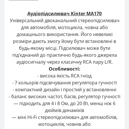
Аудіопідсилювач Kinter MA170
Універсальний двоканальний стереопідсилювач
для автомобіля, мотоцикла, човна або
домашнього використання. Його невеликі
розміри дають змогу йому бути встановлені в
будь-якому місці. Підсилювач може бути
під'єднаний до практично будь-якого джерела
аудіосигналу через класичну RCA пару L/R.
Особливості:
- висока якість RCA гнізд
- 7 кольорів підсвічування регулятора гучності
- компактний дизайн і простий у встановленні
- баланс високих частот, басів, регулятор гучності
— підходить для 4 і 8 Ом, до 20 Вт, менш ніж 6
дюймів динаміків
— міні Hi-Fi стереопідсилювач для автомобілів,
мотоциклів, човнів або