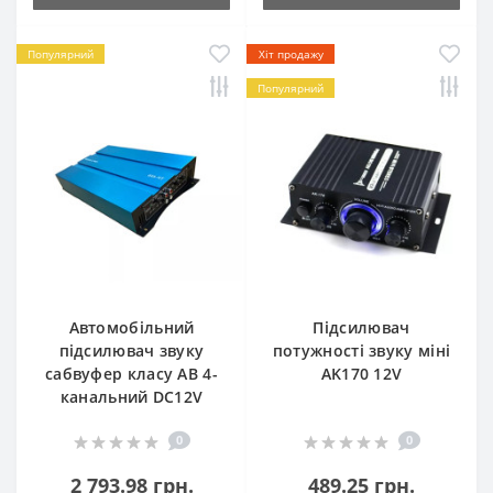
Популярний
Хіт продажу
Популярний
Автомобільний
Підсилювач
підсилювач звуку
потужності звуку міні
сабвуфер класу AB 4-
AK170 12V
канальний DC12V
0
0
2 793.98 грн.
489.25 грн.