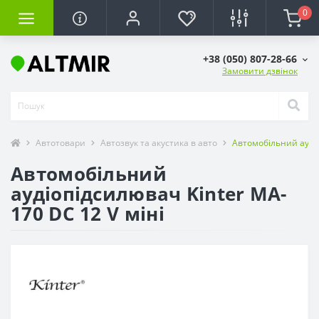
0
+38 (050) 807-28-66
Замовити дзвінок
Автотовари
Автозвук та акустика в авто
Автомобільний аудіо
Автомобільний
аудіопідсилювач Kinter MA-
170 DC 12 V міні