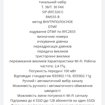
тональний набір
T. 38/T. 30 FAX
SIP (RFC3261)
RMS55 В
метод ВНУТРІПОЛОСНОЕ
DTMF
кодування DTMF по RFC2833
визначник номера
очікування дзвінка
переадресація дзвінків
передача викликів
тристоронні виклики
перемикання викликів Характеристики Wi-Fi: Робоча
частота: 2,4 ГГц
Потужність передачі 100 мВт
Відповідає стандартам IEEE802.11b, IEEE802.11g
Ручний і автоматичний вибір каналу
Можливість ручного і автоматичного обмеження
швидкості
Можливість зміни потужності Wi-Fi сигналу
Підтримка до 4 SSID (до 128 абонентів на один SSID)