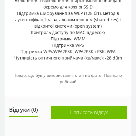
Включення і відключення широкомовної передачі
окремо для кожної SSID
Підтримка шифрування за WEP (128 біт), методів
аутентифікації за загальним ключем (shared key) і
відкритої системи (open system)
Контроль доступу по MAC-адресою
Підтримка WMM
Підтримка WPS
Підтримка WPA/WPA2PSK, WPA2PSK і PSK, WPA
Чутливість оптичного приймача (хв/макс): -28 dBm
Товар, що був у використанні. стан на фото. Повністю
робочий
Відгуки (0)
Написати відгук