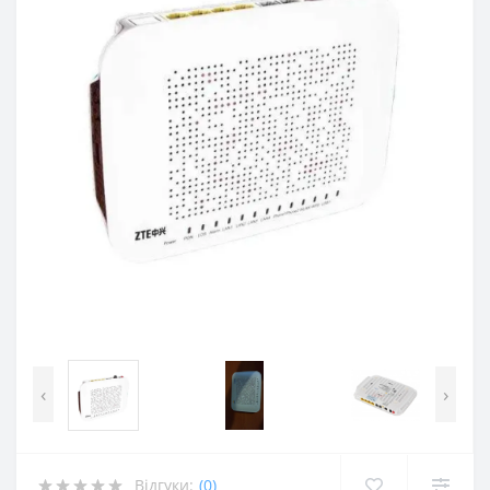
‹
›
Відгуки:
(0)