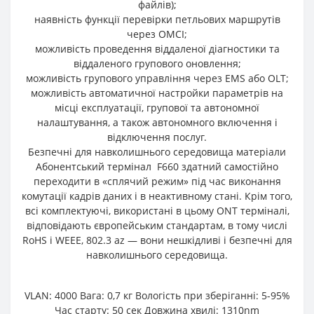
файлів);
наявність функції перевірки петльових маршрутів
через OMCI;
можливість проведення віддаленої діагностики та
віддаленого групового оновлення;
можливість групового управління через EMS або OLT;
можливість автоматичної настройки параметрів на
місці експлуатації, групової та автономної
налаштування, а також автономного включення і
відключення послуг.
Безпечні для навколишнього середовища матеріали
Абонентський термінал F660 здатний самостійно
переходити в «сплячий режим» під час виконання
комутації кадрів даних і в неактивному стані. Крім того,
всі комплектуючі, використані в цьому ONT терміналі,
відповідають європейським стандартам, в тому числі
RoHS і WEEE, 802.3 az — вони нешкідливі і безпечні для
навколишнього середовища.
VLAN: 4000 Вага: 0,7 кг Вологість при зберіганні: 5-95%
Час старту: 50 сек Довжина хвилі: 1310nm