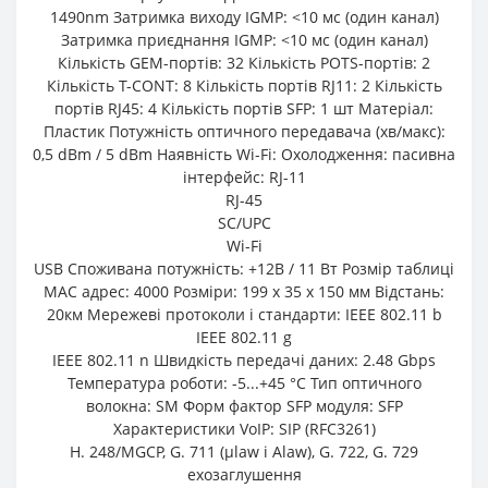
1490nm Затримка виходу IGMP: <10 мс (один канал)
Затримка приєднання IGMP: <10 мс (один канал)
Кількість GEM-портів: 32 Кількість POTS-портів: 2
Кількість T-CONT: 8 Кількість портів RJ11: 2 Кількість
портів RJ45: 4 Кількість портів SFP: 1 шт Матеріал:
Пластик Потужність оптичного передавача (хв/макс):
0,5 dBm / 5 dBm Наявність Wi-Fi: Охолодження: пасивна
інтерфейс: RJ-11
RJ-45
SC/UPC
Wi-Fi
USB Споживана потужність: +12В / 11 Вт Розмір таблиці
MAC адрес: 4000 Розміри: 199 x 35 x 150 мм Відстань:
20км Мережеві протоколи і стандарти: IEEE 802.11 b
IEEE 802.11 g
IEEE 802.11 n Швидкість передачі даних: 2.48 Gbps
Температура роботи: -5...+45 °C Тип оптичного
волокна: SM Форм фактор SFP модуля: SFP
Характеристики VoIP: SIP (RFC3261)
H. 248/MGCP, G. 711 (μlaw і Alaw), G. 722, G. 729
ехозаглушення