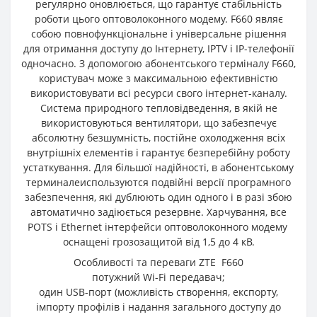
регулярно оновлюється, що гарантує стабільність
роботи цього оптоволоконного модему. F660 являє
собою повнофункціональне і універсальне рішення
для отримання доступу до Інтернету, IPTV і IP-телефонії
одночасно. З допомогою абонентського терміналу F660,
користувач може з максимальною ефективністю
використовувати всі ресурси свого інтернет-каналу.
Система природного тепловідведення, в якій не
використовуються вентилятори, що забезпечує
абсолютну безшумність, постійне охолодження всіх
внутрішніх елементів і гарантує безперебійну роботу
устаткування. Для більшої надійності, в абонентському
терминалеиспользуются подвійні версії програмного
забезпечення, які дублюють один одного і в разі збою
автоматично задіюється резервне. Харчування, все
POTS і Ethernet інтерфейси оптоволоконного модему
оснащені грозозащитой від 1,5 до 4 кВ.
Особливості та переваги ZTE F660
потужний Wi-Fi передавач;
один USB-порт (можливість створення, експорту,
імпорту профілів і надання загального доступу до